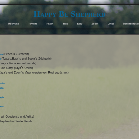
Happy Be Shepherd
Über Uns
Termine
Peach
Taya
Easy
Zoom
Links
Datenschutz/
(Peach´s Züchterin)
ies
(Taya´s,Easy´s und Zoom´s Züchterin)
s
Easy´s Papa kommt von da)
 und Cody (Taya´s Onkel)
aya´s und Zoom´s Vater wurden von Rosi gezüchtet)
ssies
lla
yle
ason
n wir Obedience und Agility)
Shepherd in Deutschland)