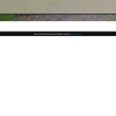
Good Old Fashioned Hand Written Code by
Eric J. Schwarz