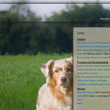
Startseite
Links
Züchter
Silvia Heitmann und Wildsong Auss
Familie Stöcker und Dear Vagabond
(
Heart & Brain (IN Hillbilly) Aussies
mit Murphy (Taya´s Vater)
Steffi
(T
Rosi und High-Mountain Aussies
Freunde und Verwandschaft
Josefine mit Basti und Soulwind Au
Carina mit Drover, Ty , Quinn und Ste
Nina mit Pitú und Zott
Fam. Wunderlich mit Boston und Ka
Jule mit Taxi, Pikachu und Engine
Fam.Rieger mit Easy,Douglas und J
Vereine
(dort trainiere
DVG Marl-Frentrop
(FCI Verein v. Australian 
CASD
ASCD
ASCA