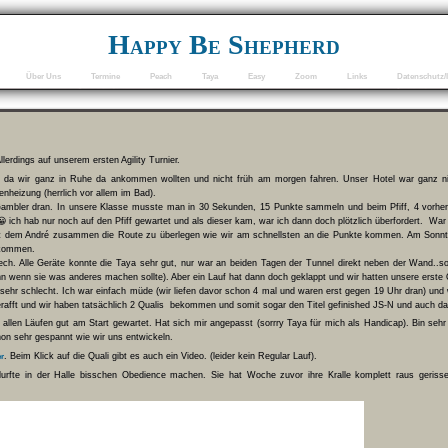
Happy Be Shepherd
Über Uns
Termine
Peach
Taya
Easy
Zoom
Links
Datenschutz/
llerdings auf unserem ersten Agility Turnier.
s, da wir ganz in Ruhe da ankommen wollten und nicht früh am morgen fahren. Unser Hotel war ganz nie
heizung (herrlich vor allem im Bad).
ambler dran. In unsere Klasse musste man in 30 Sekunden, 15 Punkte sammeln und beim Pfiff, 4 vorhe
 ich hab nur noch auf den Pfiff gewartet und als dieser kam, war ich dann doch plötzlich überfordert. War 
mit dem André zusammen die Route zu überlegen wie wir am schnellsten an die Punkte kommen. Am Sonntag
bekommen.
Pech. Alle Geräte konnte die Taya sehr gut, nur war an beiden Tagen der Tunnel direkt neben der Wand..s
ann wenn sie was anderes machen sollte). Aber ein Lauf hat dann doch geklappt und wir hatten unsere erst
hr schlecht. Ich war einfach müde (wir liefen davor schon 4 mal und waren erst gegen 19 Uhr dran) un
fft und wir haben tatsächlich 2 Qualis
bekommen und somit sogar den Titel gefinished JS-N und auch da
allen Läufen gut am Start gewartet. Hat sich mir angepasst (sorrry Taya für mich als Handicap
). Bin sehr
hon sehr gespannt wie wir uns entwickeln.
. Beim Klick auf die Quali gibt es auch ein Video. (leider kein Regular Lauf).
er
urfte in der Halle bisschen Obedience machen. Sie hat Woche zuvor ihre Kralle komplett raus geriss