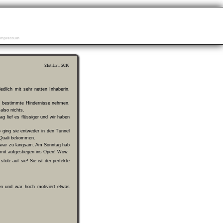
Impressum
31st Jan., 2016
dlich mit sehr netten Inhaberin.
r bestimmte Hindernisse nehmen.
also nichts.
 lief es flüssiger und wir haben
o ging sie entweder in den Tunnel
e Quali bekommen.
d war zu langsam. Am Sonntag hab
mit aufgestiegen ins Open! Wow.
 stolz auf sie! Sie ist der perfekte
en und war hoch motiviert etwas