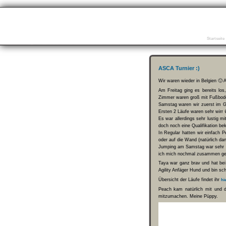
Startseite
ASCA Turnier :)
Wir waren wieder in Belgien 🙂 A
Am Freitag ging es bereits lo
Zimmer waren groß mit Fußboden
Samstag waren wir zuerst im G
Ersten 2 Läufe waren sehr wirr 
Es war allerdings sehr lustig 
doch noch eine Qualifikation 
In Regular hatten wir einfach 
oder auf die Wand (natürlich d
Jumping am Samstag war sehr se
ich mich nochmal zusammen gera
Taya war ganz brav und hat bei 
Agility Anfäger Hund und bin sc
Übersicht der Läufe findet ihr
hi
Peach kam natürlich mit und d
mitzumachen. Meine Püppy.