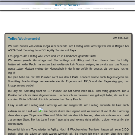
Happy Be Shepherd
Startseite
Über Uns
Termine
Peach
Taya
Easy
Zoom
Links
Datenschutz/Impressum
10th Sep., 2018
Tolles Wochenende!
Wir sind zurück von einem mega Wochenende. Am Freitag und Samstag war ich in Belgien bei
ASCA Trial. Sonntag dann FCI Agility Turnier mit Taya.
Los ging es am Freitag wo Peach und ich in Obedience gestartet sind.
Wir waren jeweils Vormittags und Nachmittags mit Utility und Open Klasse dran. In Utility
hatten wir leider Pech. Im ersten Lauf wollte sie kein Voraus zeigen, im zweite war das Voraus
genial…aber Madam meinte der Handschuh in der Mitte gefällt ihr besser, als der ganz rechts
lag 😛
In Open holte sie mit 195 Punkten nicht nur den 1 Platz, sondern wurde auch Tagessiegerin am
Vormittag. Nachmittags verbesserte sie ihr Ergebnis auf 195,5 und der Tagessieg ging nur
knapp an uns vorbei
In Rally am Samstag erlief sie 197 Punkte und hat somit ihren REX -Titel fertig gemacht. Die 3
Punkte hab ich ihr dann abgenommen… in dem ich an meinem Bein geklopft habe, als sie kurz
vor dem Finisch-Schild plötzlich gehustet hat
Sorry Peach!
Easy wurde am Freitag und Samstag von mir ausgestellt. Am Freitag erinnerte ihr Lauf mich
extrem an ein Lauf von
sie hopste durch die Gegend und wir wurden 3 von 3. Am Samstag
dank den super Tipps von Elke und Silvia lief sie deutlich besser, aber wir müssen noch viel
zusammen üben. Sie hat dann 4 von 4 gemacht und konnte nicht wirklich zeigen wie schön sie
laufen kann.
Heute lief ich mit Taya wieder in Agility. Nach 8 Wochen ohne Turniere
hatten wir zwar 2 DQ
geholt, aber die Läufe an sich waren wirklich toll. So freute ich mich extrem über ihre tolle